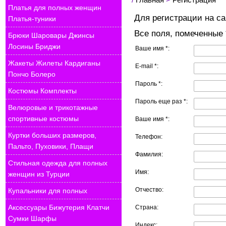
Платья для полных женщин
Для регистрации на са
Платья-туники
Все поля, помеченные 
Брюки Шаровары Джинсы
Лосины Бриджи
Ваше имя *:
Жакеты Жилеты Кардиганы
E-mail *:
Пончо Болеро
Пароль *:
Костюмы Комплекты
Пароль еще раз *:
Велюровые и трикотажные
спортивные костюмы
Ваше имя *:
Куртки больших размеров,
Телефон:
Пальто, Пуховики, Плащи
Фамилия:
Стильная одежда для полных
Имя:
женщин из Турции
Отчество:
Купальники для полных
Аксессуары Бижутерия Клатчи
Страна:
Сумки Шарфы
Индекс: