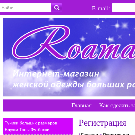
E-mail:
Главная
Как сделать з
Регистрация
Туники больших размеров
Блузки Топы Футболки
/
Главная
>
Регистрация