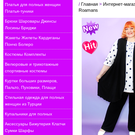
/
Главная
>
Интернет-мага
Платья для полных женщин
Roamans
Платья-туники
Брюки Шаровары Джинсы
Лосины Бриджи
Жакеты Жилеты Кардиганы
Пончо Болеро
Костюмы Комплекты
Велюровые и трикотажные
спортивные костюмы
Куртки больших размеров,
Пальто, Пуховики, Плащи
Стильная одежда для полных
женщин из Турции
Купальники для полных
Аксессуары Бижутерия Клатчи
Сумки Шарфы