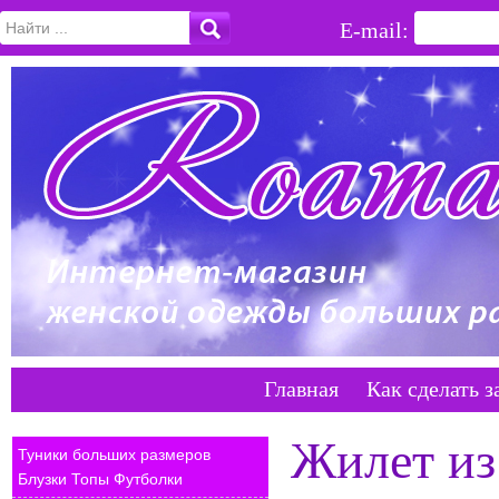
E-mail:
Главная
Как сделать з
Жилет из
Туники больших размеров
Блузки Топы Футболки