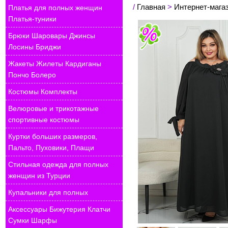
/
Главная
>
Интернет-мага
Платья для полных женщин
Платья-туники
Брюки Шаровары Джинсы
Лосины Бриджи
Жакеты Жилеты Кардиганы
Пончо Болеро
Костюмы Комплекты
Велюровые и трикотажные
спортивные костюмы
Куртки больших размеров,
Пальто, Пуховики, Плащи
Стильная одежда для полных
женщин из Турции
Купальники для полных
Аксессуары Бижутерия Клатчи
Сумки Шарфы