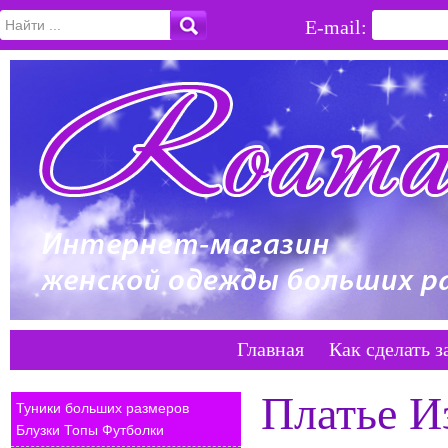
E-mail:
Главная
Как сделать з
Платье И
Туники больших размеров
Блузки Топы Футболки