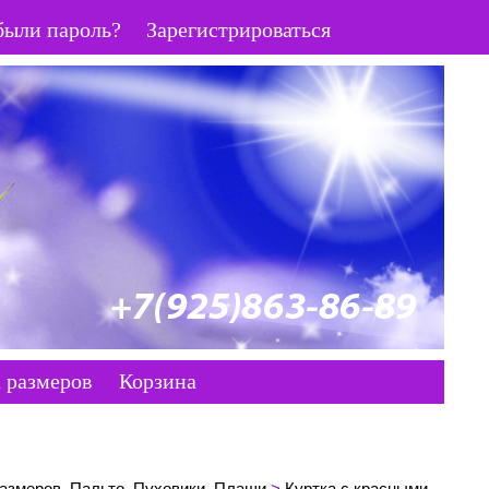
были пароль?
Зарегистрироваться
 размеров
Корзина
азмеров, Пальто, Пуховики, Плащи
>
Куртка с красными