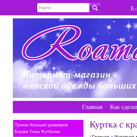
E-
Главная
Как сдела
Куртка с кр
Туники больших размеров
Блузки Топы Футболки
/
Главная
>
Интернет-