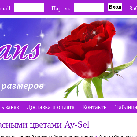
mail:
Пароль:
За
ть заказ
Доставка и оплата
Контакты
Таблица
асными цветами Ay-Sel
магазин женской одежды больших размеров
>
Куртки больших р