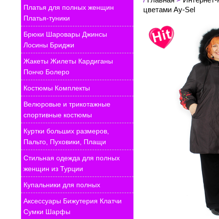
Платья для полных женщин
цветами Ay-Sel
Платья-туники
Брюки Шаровары Джинсы
Лосины Бриджи
Жакеты Жилеты Кардиганы
Пончо Болеро
Костюмы Комплекты
Велюровые и трикотажные
спортивные костюмы
Куртки больших размеров,
Пальто, Пуховики, Плащи
Стильная одежда для полных
женщин из Турции
Купальники для полных
Аксессуары Бижутерия Клатчи
Сумки Шарфы