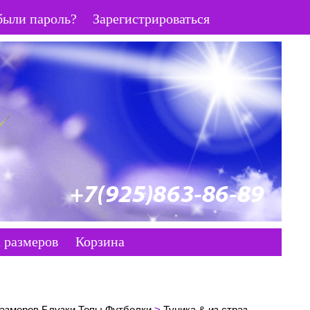
были пароль?
Зарегистрироваться
 размеров
Корзина
азмеров Блузки Топы Футболки
>
Туника & из страз