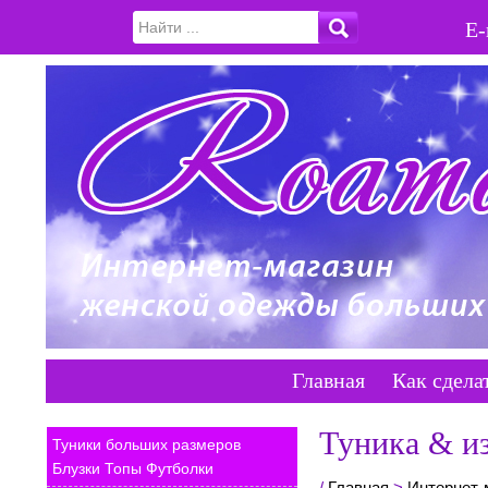
E-
Главная
Как сдела
Туника & из
Туники больших размеров
Блузки Топы Футболки
/
Главная
>
Интернет-