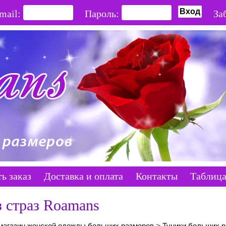
mail:
Пароль:
За
ть заказ
Доставка и оплата
Контакты
Таблица
 страз Roamans
магазин женской одежды больших размеров
>
Туники больших р