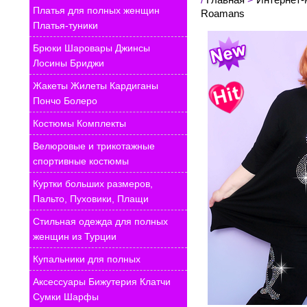
Платья для полных женщин
Roamans
Платья-туники
Брюки Шаровары Джинсы
Лосины Бриджи
Жакеты Жилеты Кардиганы
Пончо Болеро
Костюмы Комплекты
Велюровые и трикотажные
спортивные костюмы
Куртки больших размеров,
Пальто, Пуховики, Плащи
Стильная одежда для полных
женщин из Турции
Купальники для полных
Аксессуары Бижутерия Клатчи
Сумки Шарфы